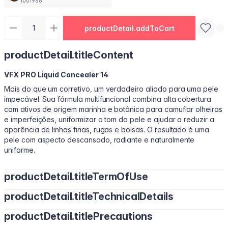
1001956
productDetail.addToCart
productDetail.titleContent
VFX PRO Liquid Concealer 14
Mais do que um corretivo, um verdadeiro aliado para uma pele
impecável. Sua fórmula multifuncional combina alta cobertura
com ativos de origem marinha e botânica para camuflar olheiras
e imperfeições, uniformizar o tom da pele e ajudar a reduzir a
aparência de linhas finas, rugas e bolsas. O resultado é uma
pele com aspecto descansado, radiante e naturalmente
uniforme.
productDetail.titleTermOfUse
productDetail.titleTechnicalDetails
Aplique pequenas quantidades do VFX PRO Corretivo Líquido
na área das olheiras, manchas ou imperfeições. Espalhe
productDetail.titlePrecautions
Agua (Aqua), Cyclopentasiloxane, Cyclohexasiloxane, Butylene
suavemente com uma esponja, pincel ou com a ponta dos
Glycol, PEG-10 Dimethicone, Dimethicone, Polymethyl
dedos até que o produto se integre à pele. Para um efeito extra