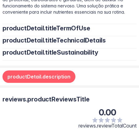
funcionamento do sistema nervoso. Uma solução prática e
conveniente para incluir nutrientes essenciais na sua rotina.
productDetail.titleTermOfUse
productDetail.titleTechnicalDetails
Adultos, consumir 1 shot (50 ml) ao dia. Não exceder a
recomendação diária de consumo.
productDetail.titleSustainability
Água, L-carnitina, extrato de chá verde, cloridrato de piridoxina
(vitamina B6), reguladores de acidez ácido fosfórico e ácido
CONTÉM EDULCORANTES. SEM ADIÇÃO DE AÇÚCARES.
cítrico, umectante glicerol, aromatizante, conservantes sorbato
de potássio e benzoato de sódio e edulcorantes sucralose e
productDetail.description
glicosídeos de esteviol de Stevia rebaudiana Bertoni. NÃO
CONTÉM GLÚTEN.
reviews.productReviewsTitle
0.00
reviews.reviewTotalCount