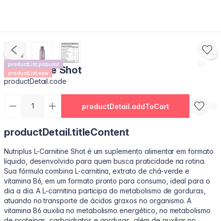
productList.popular
L-Carnitine Shot
productList.new
productDetail.code
productDetail.addToCart
productDetail.titleContent
Nutriplus L-Carnitine Shot é um suplemento alimentar em formato
líquido, desenvolvido para quem busca praticidade na rotina.
Sua fórmula combina L-carnitina, extrato de chá-verde e
vitamina B6, em um formato pronto para consumo, ideal para o
dia a dia. A L-carnitina participa do metabolismo de gorduras,
atuando no transporte de ácidos graxos no organismo. A
vitamina B6 auxilia no metabolismo energético, no metabolismo
de proteínas, carboidratos e gorduras, além de auxiliar no