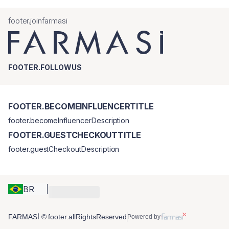
footer.joinfarmasi
FOOTER.FOLLOWUS
FOOTER.BECOMEINFLUENCERTITLE
footer.becomeInfluencerDescription
FOOTER.GUESTCHECKOUTTITLE
footer.guestCheckoutDescription
BR
FARMASİ © footer.allRightsReserved
Powered by