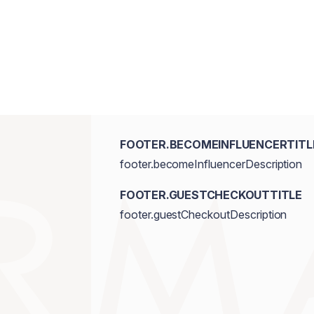
FOOTER.BECOMEINFLUENCERTITL
footer.becomeInfluencerDescription
FOOTER.GUESTCHECKOUTTITLE
footer.guestCheckoutDescription