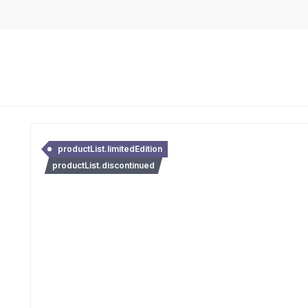
productList.limitedEdition
productList.discontinued