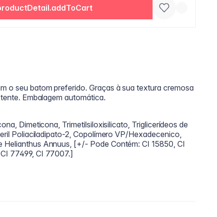
productDetail.addToCart
om o seu batom preferido. Graças à sua textura cremosa
istente. Embalagem automática.
ona, Dimeticona, Trimetilsiloxisilicato, Triglicerídeos de
ceril Poliaciladipato-2, Copolímero VP/Hexadecenico,
e Helianthus Annuus, [+/- Pode Contém: CI 15850, CI
 CI 77499, CI 77007.]