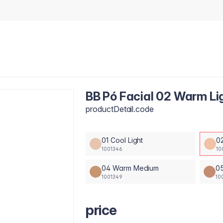
BB Pó Facial 02 Warm Li
productDetail.code
01 Cool Light
0
1001346
10
04 Warm Medium
0
1001349
10
price