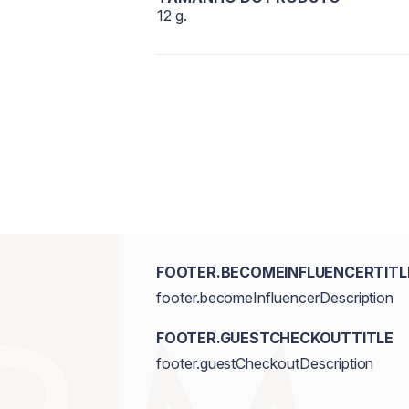
12 g.
FOOTER.BECOMEINFLUENCERTITL
footer.becomeInfluencerDescription
FOOTER.GUESTCHECKOUTTITLE
footer.guestCheckoutDescription