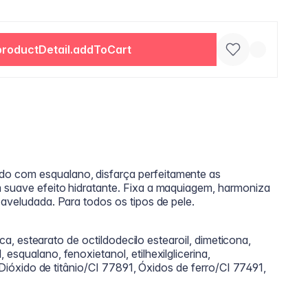
productDetail.addToCart
o com esqualano, disfarça perfeitamente as
 suave efeito hidratante. Fixa a maquiagem, harmoniza
 aveludada. Para todos os tipos de pele.
lica, estearato de octildodecilo estearoil, dimeticona,
esqualano, fenoxietanol, etilhexilglicerina,
r: Dióxido de titânio/CI 77891, Óxidos de ferro/CI 77491,