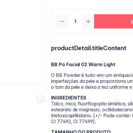
productDetail.titleContent
BB Pó Facial 02 Warm Light
O BB Powder é tudo-em-um enriquecid
imperfeições da pele e proporciona um
o tom da pele e deixa a tez uniforme e
INGREDIENTES
Talco, mica, fluorflogopita sintética, sí
estearato de magnesio, octildodecanol, 
trietoxicaprililsilano. [+/- Pode conte
CI 77492, CI 77499].
TAMANHO DO PRODUTO