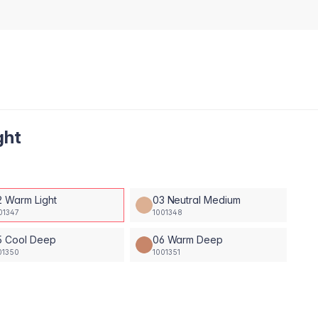
ght
2 Warm Light
03 Neutral Medium
01347
1001348
5 Cool Deep
06 Warm Deep
01350
1001351