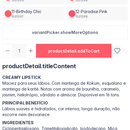
1001395
1001396
11-Birthday Chic
12-Paradise Pink
1001397
1001398
variantPicker.showMoreOptions
productDetail.addToCart
productDetail.titleContent
CREAMY LIPSTICK
Maciez para seus lábios. Com manteiga de Kokum, esqualano e
manteiga de karité. Notas com aroma de baunilha, caramelo,
jasmim, heliotrópio, sândalo e almíscar. Disponível em 16 tons.
PRINCIPAL BENEFÍCIO
Lábios suaves e hidratados, cor intensa, longa duração, não
escorre nem desvanece.
INGREDIENTES
Ciclopentasiloxano, Trimetilsiloxisilicato, Isododecano, Mica,