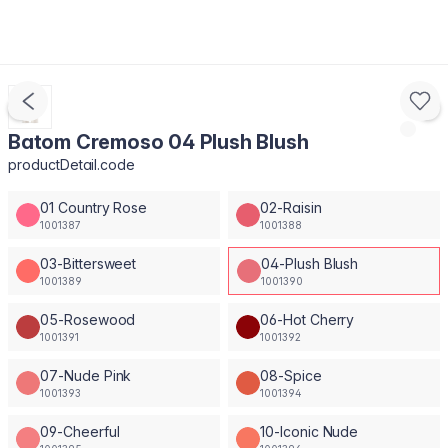
Batom Cremoso 04 Plush Blush
productDetail.code
01 Country Rose
02-Raisin
1001387
1001388
03-Bittersweet
04-Plush Blush
1001389
1001390
05-Rosewood
06-Hot Cherry
1001391
1001392
07-Nude Pink
08-Spice
1001393
1001394
09-Cheerful
10-Iconic Nude