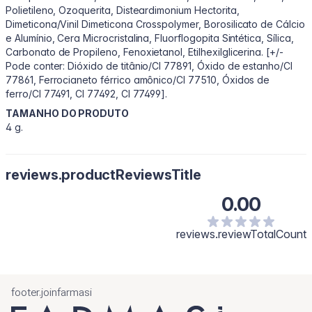
Polietileno, Ozoquerita, Disteardimonium Hectorita,
Dimeticona/Vinil Dimeticona Crosspolymer, Borosilicato de Cálcio
e Alumínio, Cera Microcristalina, Fluorflogopita Sintética, Sílica,
Carbonato de Propileno, Fenoxietanol, Etilhexilglicerina. [+/-
Pode conter: Dióxido de titânio/CI 77891, Óxido de estanho/CI
77861, Ferrocianeto férrico amônico/CI 77510, Óxidos de
ferro/CI 77491, CI 77492, CI 77499].
TAMANHO DO PRODUTO
4 g.
reviews.productReviewsTitle
0.00
reviews.reviewTotalCount
footer.joinfarmasi